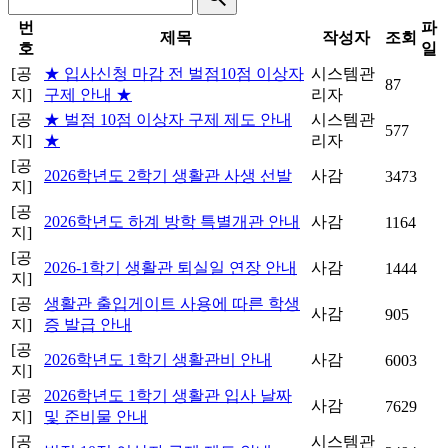
번
파
제목
작성자
조회
호
일
[공
★ 입사신청 마감 전 벌점10점 이상자
시스템관
87
지]
구제 안내 ★
리자
[공
★ 벌점 10점 이상자 구제 제도 안내
시스템관
577
지]
★
리자
[공
2026학년도 2학기 생활관 사생 선발
사감
3473
지]
[공
2026학년도 하계 방학 특별개관 안내
사감
1164
지]
[공
2026-1학기 생활관 퇴실일 연장 안내
사감
1444
지]
[공
생활관 출입게이트 사용에 따른 학생
사감
905
지]
증 발급 안내
[공
2026학년도 1학기 생활관비 안내
사감
6003
지]
[공
2026학년도 1학기 생활관 입사 날짜
사감
7629
지]
및 준비물 안내
[공
시스템관