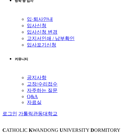
방학 중 입사
입·퇴사안내
입사신청
입사신청 변경
고지서인쇄 / 납부확인
입사포기신청
커뮤니티
공지사항
고장/수리접수
자주하는 질문
Q&A
자료실
로그인
가톨릭관동대학교
C
ATHOLIC
K
WANDONG
U
NIVERSITY
D
ORMITORY