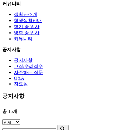
커뮤니티
생활관소개
학생생활안내
학기 중 입사
방학 중 입사
커뮤니티
공지사항
공지사항
고장/수리접수
자주하는 질문
Q&A
자료실
공지사항
총
15
개
search